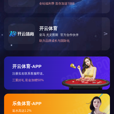
省科技厅认定中大木工为“黑龙
03
2014年12月15日经过黑龙江省科学技术
2015-02
屋机械设备工程技术研究中心”并纳入黑龙
关于中大
新闻资讯
About
News
公司简介
公司动态
华体会官方网页版
行业动态