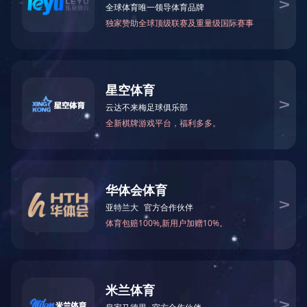
聚焦中国木工机械行业，聆听“和
31
经过半个世纪的发展，我国木工机械已经建
2022-03
板、建筑装修、家具成套加工设备等69大类1