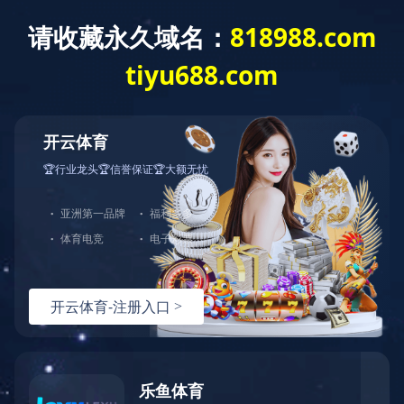
华体会官方网页版
您好，欢迎光临华体会官方网页版-华体会（中国）-华体会 官网！
网站华体会官方网页
关于中大
产品展示
版