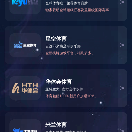
简
简述木工机械分类及发展趋势
木工机械是指在木材加工工艺中，将木材加工的半成品加工成为木
的一种原料，与人类的住、行、用有着密切的关系。人类在长期实
的。
木家具是指用木制材料制成的用具。根据其结构可分为框架式家具
式家具、实木餐桌椅等。典型的板式家具是指以人造板为材料，结