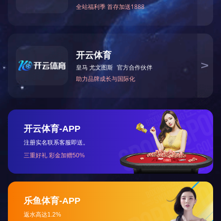
化带来了新的活力，使机床的品种不断增加，技术水平不断提高。综
3、提高加工精度；4、应用高新技术；5、发展柔性化，集成化加工
落后就会被淘汰，时代在变，技术也在革新，但无论从哪方面来
现今社会，是一个信息大爆炸的时代，互联网的迅猛发展带动了电
务的主流。对于一个企业来说，选择适合自己的电子商务平台尤为
助力自己企业腾飞的B2B电子商务平台——中国制造交易网。
起初，和友机械机械也是以一种“试一试”的心态与中国制造交易
皮机），中交网买家部在第一时间为其匹配了最有效的采购信息。虽
和友机械始终铭记“落后就被淘汰”的警语，紧跟时代潮流，始终以
为了在日益激烈的市场竞争中立于不败之地，和友机械始终以诚信
一流的服务。和友机械愿捧一颗热心、倾一腔热情，竭诚和广大木
上一篇：
简述木工机械分类及发展趋势
下一篇：已经是最后一篇了