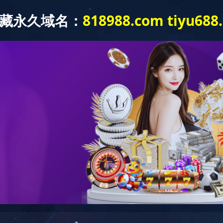
展示
案例中心
资质荣誉
华体会