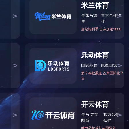
木工锯床类
木工铣床类
具设备
其它设备类