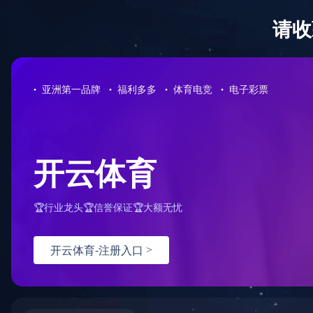
华体会官方网页版
您好，欢迎光临华体会官方网页版-华体会（中国）-华体会 官网！
网站华体会官方网页
关于中大
产品
版