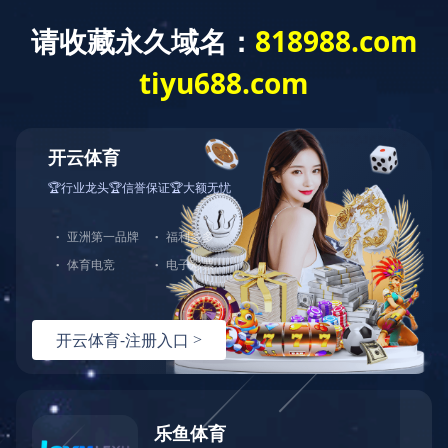
华体会官方网页版
您好，欢迎光临华体会官方网页版-华体会（中国）-华体会 官网！
网站华体会官方网页
关于中大
产品展示
版