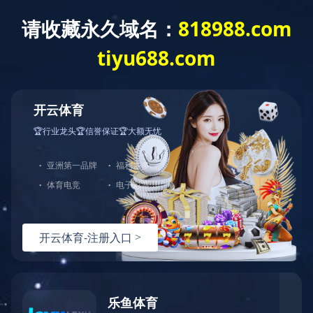
华体会官方网页版
您好，欢迎光临华体会官方网页版-华体会（中国）-华体会 官网！
网站华体会官方网页
关于中大
产品展示
版